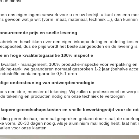
a de dienst
en ons eigen ingenieurswerk voor u en uw bedrijf, u kunt ons een mons
ons gewoon wat je wilt (vorm, maat, materiaal, techniek ...), dan kunn
 concurrerende prijs en snelle levering
n fabriek en beschikken over een eigen inkoopafdeling en afdeling ko
iecapaciteit, dus de prijs wordt het beste aangeboden en de levering i
e en hoge kwaliteitsgarantie 100% inspectie
 kwaliteit - management, 100% productie-inspectie vóór verpakking en 
lding-tank, we garanderen normaal gesproken 1-2 jaar (behalve acce
 industriële containergarantie 0,5-1 oren
edige ondersteuning van ontwerptechnologie
 ons een idee, monster of tekening. Wij zullen u professioneel ontwerp
de tekening en producten nodig om onze techniek te verzorgen
dkopere gereedschapskosten en snelle bewerkingstijd voor de r
lding gereedschap, normaal gesproken gedaan door staal, de doorloop
e vorm, 20-30 dagen nodig. Als je aluminium mal nodig hebt, laat het
mallen voor onze klanten