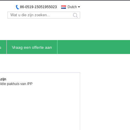
86-0519-15051955023
Dutch
search
s
Vraag een offerte aan
iegietmachine
rrousel rotatiegietmachine is het middelpunt van
ciliteit, waardoor grootschalige productie van
ststofcomponenten mogelijk is. Met multi-arm
ndustriële oven en speciale koelzones leveren we
waardige rotatiegegoten onderdelen – van tanks
aakte industriële oplossingen – afgestemd op uw
.