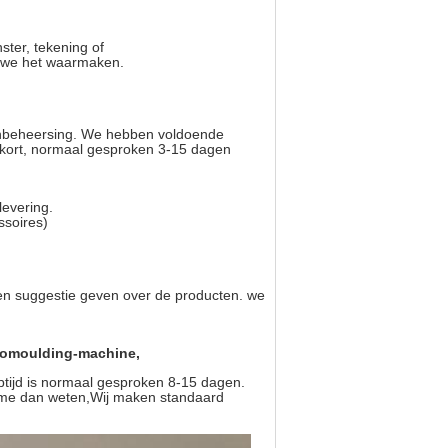
ter, tekening of
en we het waarmaken.
stenbeheersing. We hebben voldoende
s kort, normaal gesproken 3-15 dagen
levering.
ssoires)
 en suggestie geven over de producten. we
otomoulding-machine,
tijd is normaal gesproken 8-15 dagen.
 me dan weten,
Wij maken standaard