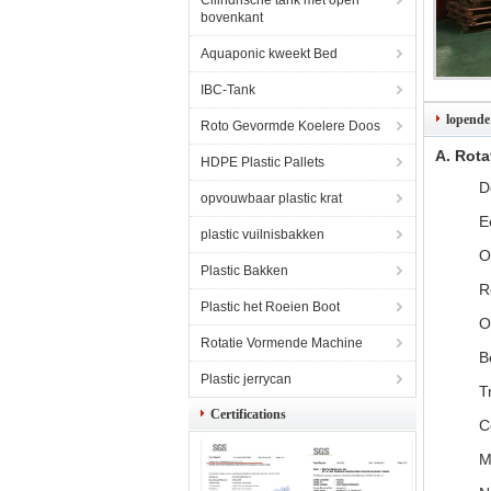
Cilindrische tank met open
bovenkant
Aquaponic kweekt Bed
6M Grote
IBC-Tank
OEM Rot
lopende
magazijn
Roto Gevormde Koelere Doos
rotatieg
A. Rot
Cliënten 
HDPE Plastic Pallets
fabriek 
D
materiaa
opvouwbaar plastic krat
E
plastic vuilnisbakken
O
Plastic Bakken
R
Plastic het Roeien Boot
O
Rotatie Vormende Machine
B
Plastic jerrycan
T
Certifications
C
M