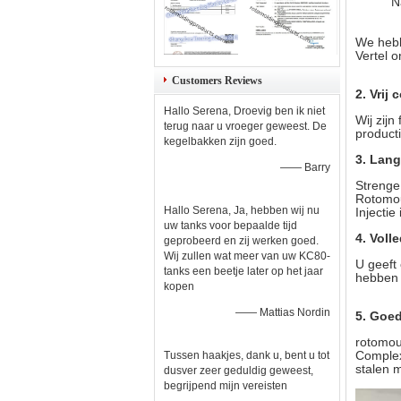
N
We hebb
Vertel 
Customers Reviews
2. Vrij
Hallo Serena, Droevig ben ik niet
Wij zij
terug naar u vroeger geweest. De
product
kegelbakken zijn goed.
3. Lang
—— Barry
Strenge
Rotomou
Hallo Serena, Ja, hebben wij nu
Injectie
uw tanks voor bepaalde tijd
4. Voll
geprobeerd en zij werken goed.
Wij zullen wat meer van uw KC80-
U geeft
tanks een beetje later op het jaar
hebben 
kopen
—— Mattias Nordin
5. Goe
rotomou
Complex
Tussen haakjes, dank u, bent u tot
stalen 
dusver zeer geduldig geweest,
begrijpend mijn vereisten