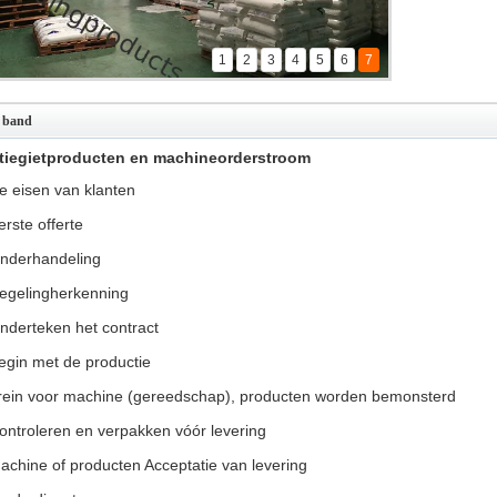
1
2
3
4
5
6
7
 rotatiegietmachine
ogevormde watertank
 band
 voor rotomoldingsproducten
ieten producten verzending
atiegietproducten en machineorderstroom
Vistiing Jan11, 2020
voor rotomoldingproducten
e eisen van klanten
l magazijn
erste offerte
nderhandeling
egelingherkenning
nderteken het contract
egin met de productie
rein voor machine (gereedschap), producten worden bemonsterd
ontroleren en verpakken vóór levering
achine of producten Acceptatie van levering