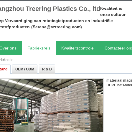
ngzhou Treering Plastics Co., ltd
Kwaliteit is
onze cultuur
p Vervaardiging van rotatiegietproducten en industriële
tstofproducten
(Serena@cztreering.com)
Over ons
Fabrieksreis
Kwaliteitscontrole
Contacteer on
rieksreis
band
OEM / ODM
R & D
6M Grote rotat
Onze 6 meter ca
onze productiefa
grote holle kun
stations, een i
duurzame, hoog
tot op maat gem
projectvereisten