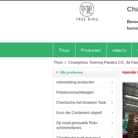
Cha
Beroe
kuns
Thuis
Producten
video's
Thuis
Changzhou Treering Plastics CO., ltd Fab
Alle producten
lopende 
rotomolding producten
Polydoosvrachtwagen
Chemische het Doseren Tank
Euro die Containers stapelt
Op maat gemaakte Roto-
schimmeltanks