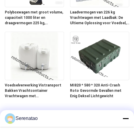
Polyboxwagen met groot volume,
Laadvermogen van 226 kg
capaciteit 1000 liter en
Vrachtwagen met Laadbak: De
draagvermogen 225 kg,
Ultieme Oplossing voor Voedsel,
gegalvaniseerd stalen onderstel
Visserij en Verwerkingstanks
Voedselverwerking Vistransport
MI820 * 580 * 320 Anti-Crash
Bakken Vrachtcontainer
Roto Gevormde Gevallen met
Vrachtwagen met
Enig Deksel Lichtgewicht
Polyethyleenhars
Productiemateriaal met lagere
dichtheid
Serenatao