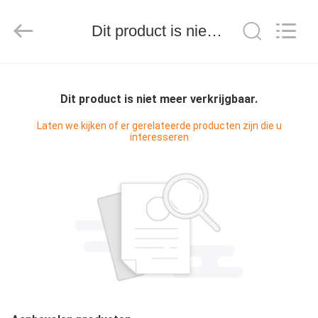
Treering
Plastics
CO.,
Dit product is niet meer verkrijgbaar.
ltd.
All
Rights
Reserved.
HUIS
Dit product is niet meer verkrijgbaar.
PRODUCTEN
Laten we kijken of er gerelateerde producten zijn die u
interesseren
VIDEOS
ONGEVEER
ONS
FABRIEKSREIS