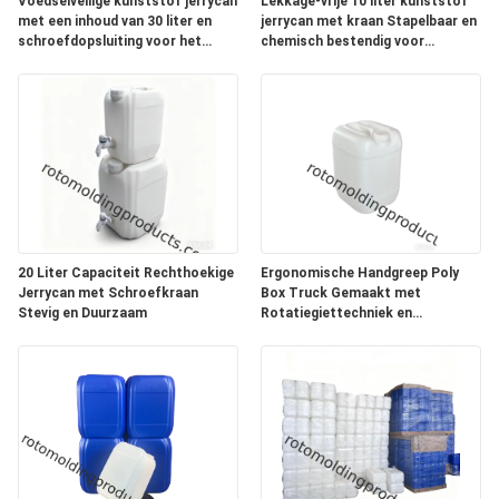
Voedselveilige kunststof jerrycan
Lekkage-vrije 10 liter kunststof
met een inhoud van 30 liter en
jerrycan met kraan Stapelbaar en
schroefdopsluiting voor het
chemisch bestendig voor
opslaan van chemicaliën en
veelzijdige opslagoplossingen
honing
20 Liter Capaciteit Rechthoekige
Ergonomische Handgreep Poly
Jerrycan met Schroefkraan
Box Truck Gemaakt met
Stevig en Duurzaam
Rotatiegiettechniek en
Roestvrijstalen Basis