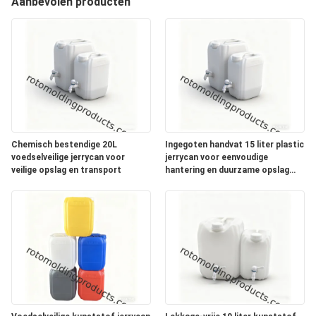
KWALITEITSCONTROLE
Aanbevolen producten
CONTACTEER
ONS
VERZOEK
OM EEN
Chemisch bestendige 20L
Ingegoten handvat 15 liter plastic
CITAAT
voedselveilige jerrycan voor
jerrycan voor eenvoudige
veilige opslag en transport
hantering en duurzame opslag
van water
SITEMAP
PRIVACY
POLICY