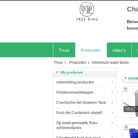
Cha
Beroe
kuns
Thuis
Producten
video's
Thuis
Producten
rotomould water tanks
Alle producten
roto
rotomolding producten
Polydoosvrachtwagen
Chemische het Doseren Tank
Euro die Containers stapelt
Op maat gemaakte Roto-
schimmeltanks