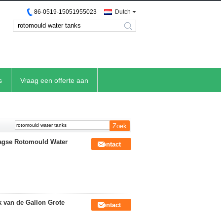
86-0519-15051955023
Dutch
search
s
Vraag een offerte aan
aagse Rotomould Water
Contact
 van de Gallon Grote
Contact