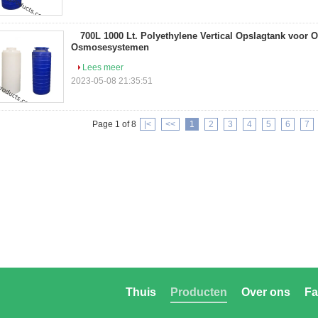
700L 1000 Lt. Polyethylene Vertical Opslagtank voor
Osmosesystemen
Lees meer
2023-05-08 21:35:51
Page 1 of 8
|<
<<
1
2
3
4
5
6
7
Thuis
Producten
Over ons
Fa