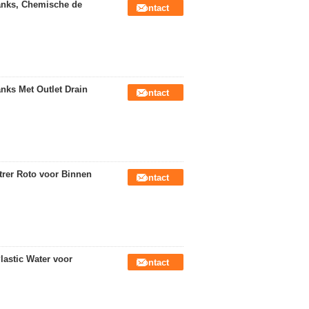
anks, Chemische de
Contact
anks Met Outlet Drain
Contact
itrer Roto voor Binnen
Contact
lastic Water voor
Contact