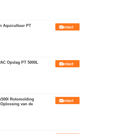
en Aquicultuur PT
Contact
 PAC Opslag PT 5000L
Contact
en500l Rotomolding
Contact
 Oplossing van de