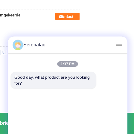
 Omgekeerde
Contact
Serenatao
8
>>
>|
1:37 PM
Good day, what product are you looking 
for?
brieksreis
Contacten
Sitemap