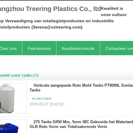
ngzhou Treering Plastics Co., ltd
Kwaliteit is
onze cultuur
p Vervaardiging van rotatiegietproducten en industriële
tstofproducten
(Serena@cztreering.com)
Over ons
Fabrieksreis
Kwaliteitscontrole
Contacteer on
mould water tanks
(72)
Verticale aangepaste Roto Mold Tanks PT8000L Eenl
Tanks
Lees meer
2025-02-27 15:42:52
275 Tanks D450 Mm, 5mm IBC Gekooide het Watertank
GLB Roto Vorm van Totalisatorsroto Vorm