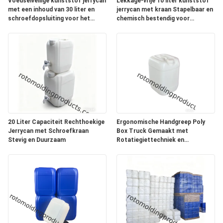
Voedselveilige kunststof jerrycan
Lekkage-vrije 10 liter kunststof
met een inhoud van 30 liter en
jerrycan met kraan Stapelbaar en
schroefdopsluiting voor het
chemisch bestendig voor
opslaan van chemicaliën en
veelzijdige opslagoplossingen
honing
20 Liter Capaciteit Rechthoekige
Ergonomische Handgreep Poly
Jerrycan met Schroefkraan
Box Truck Gemaakt met
Stevig en Duurzaam
Rotatiegiettechniek en
Roestvrijstalen Basis