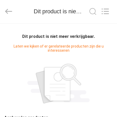
Treering
Plastics
CO.,
Dit product is niet meer verkrijgbaar.
ltd.
All
Rights
Reserved.
HUIS
Dit product is niet meer verkrijgbaar.
PRODUCTEN
Laten we kijken of er gerelateerde producten zijn die u
interesseren
VIDEOS
ONGEVEER
ONS
FABRIEKSREIS