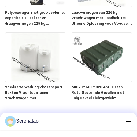
Polyboxwagen met groot volume,
Laadvermogen van 226 kg
capaciteit 1000 liter en
Vrachtwagen met Laadbak: De
draagvermogen 225 kg,
Ultieme Oplossing voor Voedsel,
gegalvaniseerd stalen onderstel
Visserij en Verwerkingstanks
Voedselverwerking Vistransport
MI820 * 580 * 320 Anti-Crash
Bakken Vrachtcontainer
Roto Gevormde Gevallen met
Vrachtwagen met
Enig Deksel Lichtgewicht
Polyethyleenhars
Productiemateriaal met lagere
dichtheid
Serenatao