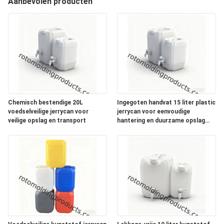
KWALITEITSCONTROLE
Aanbevolen producten
CONTACTEER
ONS
VERZOEK
OM EEN
Chemisch bestendige 20L
Ingegoten handvat 15 liter plastic
CITAAT
voedselveilige jerrycan voor
jerrycan voor eenvoudige
veilige opslag en transport
hantering en duurzame opslag
van water
SITEMAP
PRIVACY
POLICY