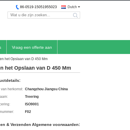
86-0519-15051955023
Dutch
search
s
Vraag een offerte aan
n en het Opslaan van D 450 Mm
 en het Opslaan van D 450 Mm
uctdetails:
 van herkomst:
Changzhou Jiangsu China
aam:
Treering
icering:
ISO9001
lnummer:
F02
len & Verzenden Algemene voorwaarden: