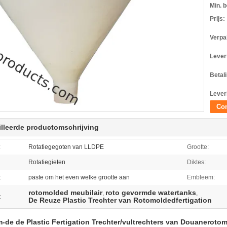
Min. b
Prijs:
Verpa
Levert
Betal
Lever
Con
lleerde productomschrijving
:
Rotatiegegoten van LLDPE
Grootte:
Rotatiegieten
Diktes:
:
paste om het even welke grootte aan
Embleem:
rotomolded meubilair
roto gevormde watertanks
,
,
:
De Reuze Plastic Trechter van Rotomoldedfertigation
-de de Plastic Fertigation Trechter/vultrechters van Douanerot