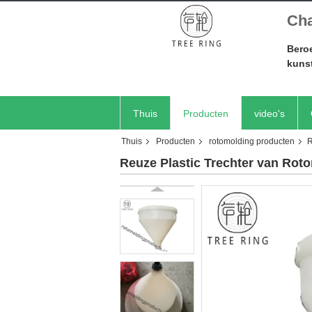
Cha
Beroe
kuns
Thuis
Producten
video's
Thuis
Producten
rotomolding producten
R
Reuze Plastic Trechter van Rot