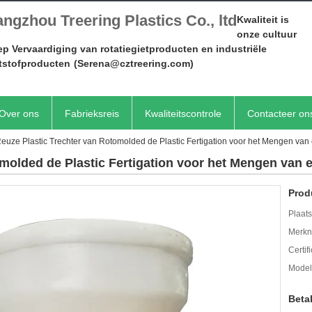
ngzhou Treering Plastics Co., ltd
Kwaliteit is
onze cultuur
p Vervaardiging van rotatiegietproducten en industriële
tstofproducten
(Serena@cztreering.com)
Over ons
Fabrieksreis
Kwaliteitscontrole
Contacteer on
euze Plastic Trechter van Rotomolded de Plastic Fertigation voor het Mengen va
omolded de Plastic Fertigation voor het Mengen van
Prod
Plaats
Merkn
Certif
Mode
Beta