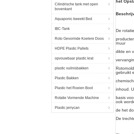
het Opsl
Cilindrische tank met open
bovenkant
Beschrij
Aquaponic kweekt Bed
IBC-Tank
De rotati
Roto Gevormde Koelere Doos
producten
muur
HDPE Plastic Pallets
dikte en 
opvouwbaar plastic krat
vervangi
Rotomoldi
plastic vuilnisbakken
gebruikt 
Plastic Bakken
chemische
Plastic het Roeien Boot
inhoud. U
basis voo
Rotatie Vormende Machine
ook word
Plastic jerrycan
de het do
De trecht