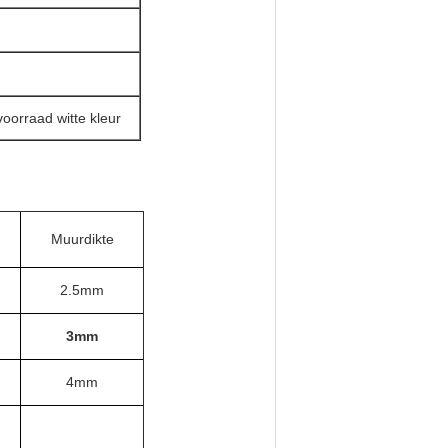
oorraad witte kleur
Muurdikte
2.5mm
3mm
4mm