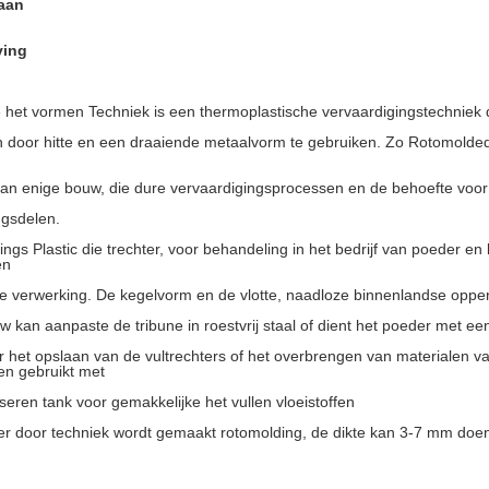
aan
ving
e het vormen Techniek is een thermoplastische vervaardigingstechniek d
 door hitte en een draaiende metaalvorm te gebruiken. Zo Rotomolded
van enige bouw, die dure vervaardigingsprocessen en de behoefte voor 
ngsdelen.
ngs Plastic die trechter, voor behandeling in het bedrijf van poeder en
en
 verwerking. De kegelvorm en de vlotte, naadloze binnenlandse oppe
w kan aanpaste de tribune in roestvrij staal of dient het poeder met ee
r het opslaan van de vultrechters of het overbrengen van materialen v
en gebruikt met
seren tank voor gemakkelijke het vullen vloeistoffen
er door techniek wordt gemaakt rotomolding, de dikte kan 3-7 mm doe