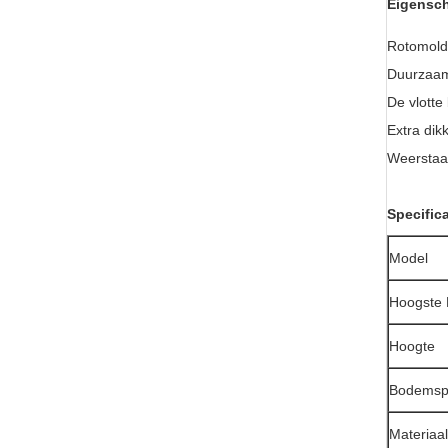
Eigensc
Rotomold
Duurzaam
De vlotte
Extra dik
Weerstaat
Specifica
Model
Hoogste 
Hoogte
Bodemsp
Materiaa