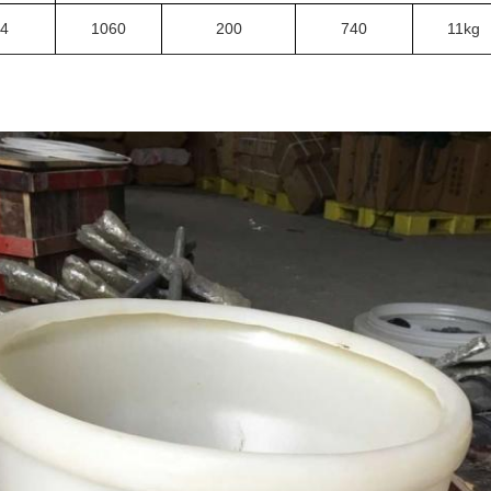
4
1060
200
740
11kg