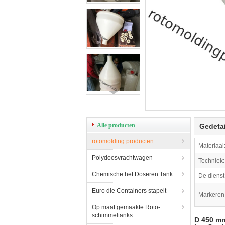
Alle producten
Gedetai
rotomolding producten
Materiaal
Polydoosvrachtwagen
Techniek:
Chemische het Doseren Tank
De dienst
Euro die Containers stapelt
Markeren
Op maat gemaakte Roto-
schimmeltanks
D 450 mm