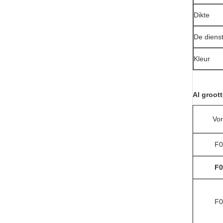
Dikte
De diens
Kleur
Al groott
Vo
F0
F0
F0