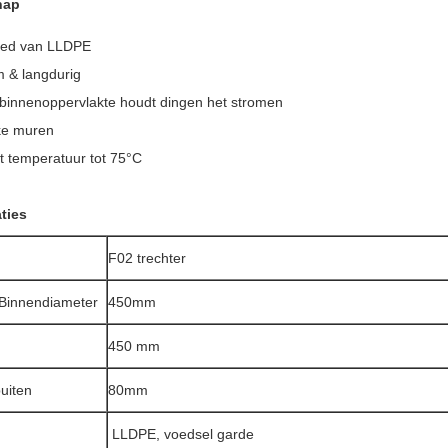
hap
ed van LLDPE
 & langdurig
 binnenoppervlakte houdt dingen het stromen
ke muren
 temperatuur tot 75°C
ties
F02 trechter
Binnendiameter
450mm
450 mm
uiten
80mm
l
LLDPE, voedsel garde