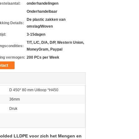
estelaantal:
onderhandelingen
Onderhandelbaar
De plastic zakken van
kking Details:
omslag/Woven
ijd:
3-15dagen
T/T, L/C, D/A, D/P, Western Union,
ingscondities:
MoneyGram, Paypal
ing vermogen:
200 PCs per Week
tact
D 450* 80 mm Uitloop *H450
36mm
Druk
omolded LLDPE voor zich het Mengen en