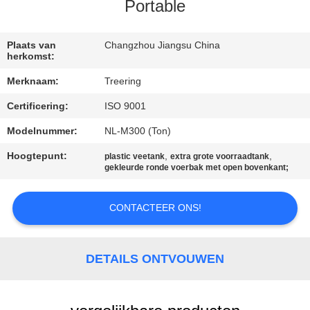
KWALITEITSCONTROLE
Portable
CONTACTEER
Plaats van
Changzhou Jiangsu China
herkomst:
ONS
Merknaam:
Treering
Certificering:
ISO 9001
VERZOEK
OM EEN
Modelnummer:
NL-M300 (Ton)
CITAAT
Hoogtepunt:
,
,
plastic veetank
extra grote voorraadtank
gekleurde ronde voerbak met open bovenkant;
SITEMAP
CONTACTEER ONS!
PRIVACY
DETAILS ONTVOUWEN
POLICY