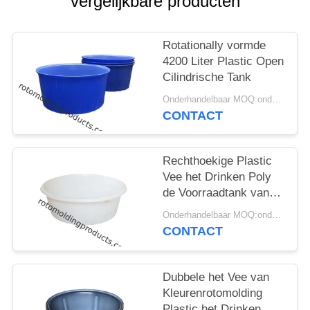
vergelijkbare producten
Rotationally vormde
4200 Liter Plastic Open
Cilindrische Tank
Onderhandelbaar MOQ:onderhandelingen
CONTACT
Rechthoekige Plastic
Vee het Drinken Poly
de Voorraadtank van
de Troggen Secundaire
Onderhandelbaar MOQ:onderhandelingen
Insluiting
CONTACT
Dubbele het Vee van
Kleurenrotomolding
Plastic het Drinken