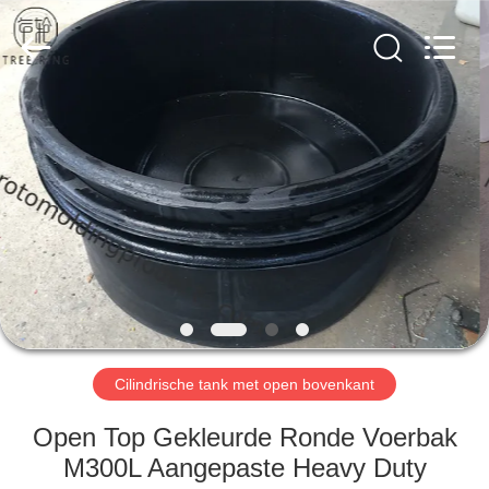
Treering
Plastics
CO.,
ltd.
All
Rights
Reserved.
HUIS
PRODUCTEN
VIDEOS
ONGEVEER
ONS
Cilindrische tank met open bovenkant
FABRIEKSREIS
Open Top Gekleurde Ronde Voerbak
M300L Aangepaste Heavy Duty