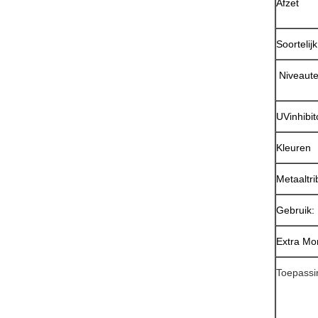
Afzet
Soortelij
Niveaute
UVinhibit
Kleuren
Metaaltr
Gebruik:
Extra Mo
Toepass