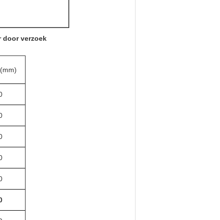
r door verzoek
 (mm)
0
0
0
0
0
0