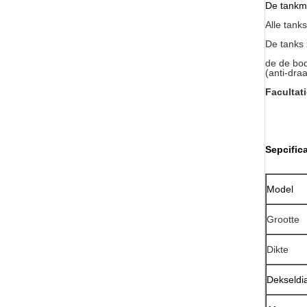
De tankmu
Alle tank
De tanks 
de de bod
(anti-dra
Facultat
Sepcific
Model
Grootte
Dikte
Dekseldi