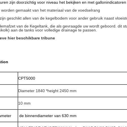
ren zijn doorzichtig voor niveau het bekijken en met gallonindicatoren 
s worden gemaakt van het materiaal van de voedselrang
zijn geschikt allen van de kegelbodem voor ander gebruik naast vloeist
emafzet van de Kegeltank, die als gevraagde uw wordt geboord. dit st
aikolk) aan de tanks voor volledige drainage te passen.
ieve hier beschikbare tribune
ation
CPT5000
Diameter 1840 *height 2450 mm
10 mm
ameter
de binnendiameter van 630 mm