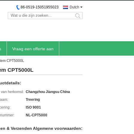
86-0519-15051955023
Dutch
search
s
Vraag een offerte aan
bodem CPT5000L
dem CPT5000L
uctdetails:
 van herkomst:
Changzhou Jiangsu China
aam:
Treering
icering:
ISO 9001
lnummer:
NL-CPT5000
len & Verzenden Algemene voorwaarden: