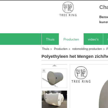
Cha
Beroe
kuns
Thuis
Producten
video's
Thuis
Producten
rotomolding producten
P
Polyethyleen het Mengen zich/