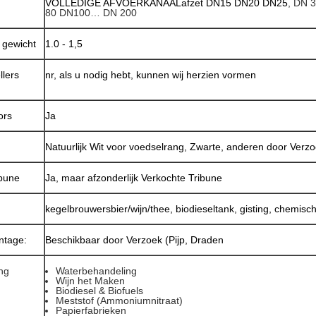
VOLLEDIGE AFVOERKANAALafzet DN15 DN20 DN25
, DN 
80 DN100… DN 200
k gewicht
1.0 - 1,5
llers
nr, als u nodig hebt, kunnen wij herzien vormen
ors
Ja
Natuurlijk Wit voor voedselrang, Zwarte, anderen door Verz
ibune
Ja, maar afzonderlijk Verkochte Tribune
kegelbrouwersbier/wijn/thee, biodieseltank, gisting, chemis
ntage:
Beschikbaar door Verzoek (Pijp, Draden
ing
Waterbehandeling
Wijn het Maken
Biodiesel & Biofuels
Meststof (Ammoniumnitraat)
Papierfabrieken