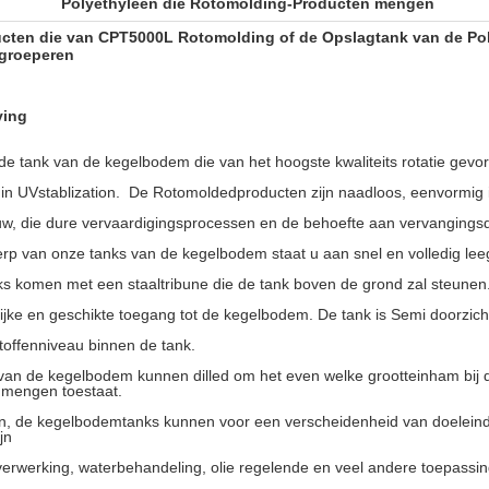
Polyethyleen die Rotomolding-Producten mengen
cten die van CPT5000L Rotomolding of de Opslagtank van de Po
groeperen
jving
 de tank van de kegelbodem die van het hoogste kwaliteits rotatie ge
n UVstablization.
De Rotomoldedproducten zijn naadloos, eenvormig 
w, die dure vervaardigingsprocessen en de behoefte aan vervangingsd
rp van onze tanks van de kegelbodem staat u aan snel en volledig lee
s komen met een staaltribune die de tank boven de grond zal steunen. 
jke en geschikte toegang tot de kegelbodem. De tank is Semi doorzicht
stoffenniveau binnen de tank.
van de kegelbodem kunnen dilled om het even welke grootteinham bij d
n mengen toestaat.
n, de kegelbodemtanks kunnen voor een verscheidenheid van doelein
jn
verwerking, waterbehandeling, olie regelende en veel andere toepassi