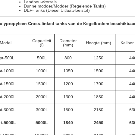
Landbouwkorrels
Dunne modder/Modder (Regelende Tanks)
DEF-Tanks (Diesel Uitlaatvloeistof)
polypropyleen Cross-linked tanks van de Kegelbodem beschikbaa
Capaciteit
Diameter
Model
Hoogte (mm)
Kaliber
(l)
(mm)
pt-500L
500L
800
1250
44
t-1000L
1000L
1050
1500
44
t-1500L
1500L
1200
1700
44
t-2000L
2000L
1300
1850
44
t-3000L
3000L
1500
2150
63
t-5000L
5000L
1840
2450
63