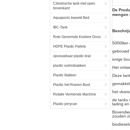
Cilindrische tank met open
bovenkant
De Produ
mengen 
Aquaponic kweekt Bed
IBC-Tank
Beschri
Roto Gevormde Koelere Doos
5000liter
HDPE Plastic Pallets
gebouwd i
opvouwbaar plastic krat
enige bou
plastic vuilnisbakken
Het ontwe
Plastic Bakken
Deze tank
gemakkeli
Plastic het Roeien Boot
het vloei
Rotatie Vormende Machine
de tanks 
lading e
Plastic jerrycan
Bovendie
zouden zi
biodiesel