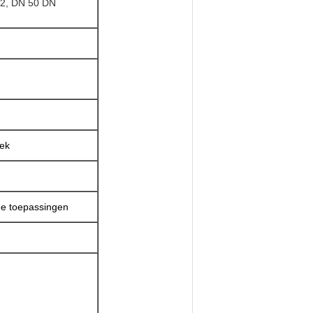
32, DN 50 DN
oek
che toepassingen