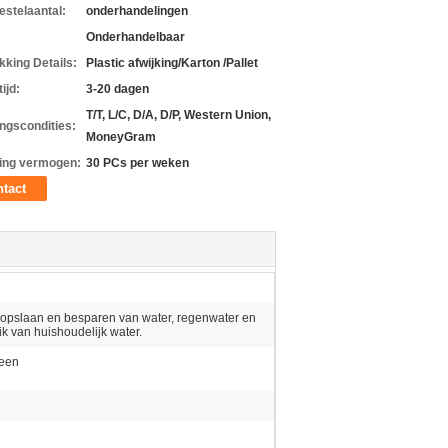
estelaantal:
onderhandelingen
Onderhandelbaar
kking Details:
Plastic afwijking/Karton /Pallet
ijd:
3-20 dagen
T/T, L/C, D/A, D/P, Western Union,
ingscondities:
MoneyGram
ing vermogen:
30 PCs per weken
tact
opslaan en besparen van water, regenwater en
k van huishoudelijk water.
leen