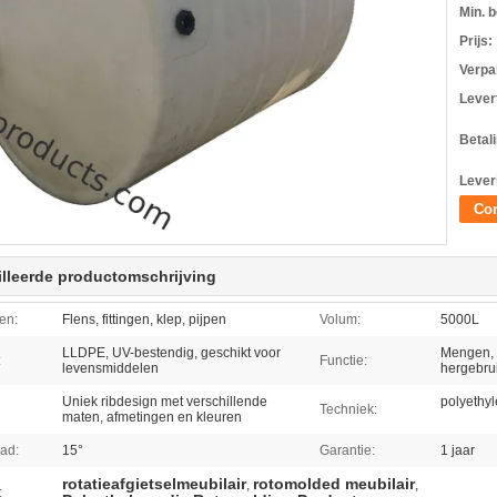
Min. b
Prijs:
Verpa
Levert
Betal
Lever
Con
lleerde productomschrijving
en:
Flens, fittingen, klep, pijpen
Volum:
5000L
LLDPE, UV-bestendig, geschikt voor
Mengen, 
:
Functie:
levensmiddelen
hergebrui
Uniek ribdesign met verschillende
polyethy
Techniek:
maten, afmetingen en kleuren
ad:
15°
Garantie:
1 jaar
rotatieafgietselmeubilair
rotomolded meubilair
,
,
: