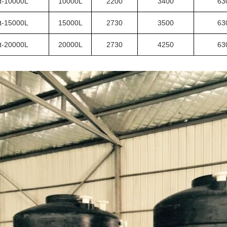
t-10000L
10000L
2200
3400
63
t-15000L
15000L
2730
3500
63
t-20000L
20000L
2730
4250
63