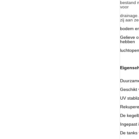
bestand m
voor
drainage.
zij aan z
bodem en 
Gelieve o
hebben
luchtope
Eigensc
Duurzame
Geschikt 
UV stabli
Rekupere
De kegelb
Ingepast 
De tanks