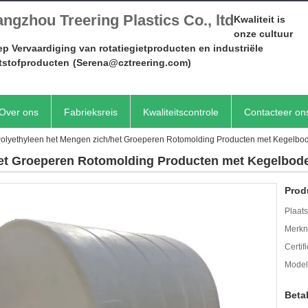
ngzhou Treering Plastics Co., ltd
Kwaliteit is
onze cultuur
p Vervaardiging van rotatiegietproducten en industriële
tstofproducten
(Serena@cztreering.com)
Over ons
Fabrieksreis
Kwaliteitscontrole
Contacteer on
olyethyleen het Mengen zich/het Groeperen Rotomolding Producten met Kegel
het Groeperen Rotomolding Producten met Kegelbo
Prod
Plaats
Merkn
Certif
Mode
Beta