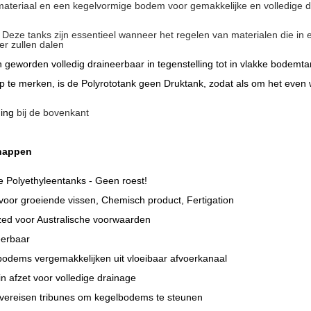
ateriaal en een kegelvormige bodem voor gemakkelijke en volledige dr
 Deze tanks zijn essentieel wanneer het regelen van materialen die in
eer zullen dalen
geworden volledig draineerbaar in tegenstelling tot in vlakke bodemta
p te merken, is de Polyrototank geen Druktank, zodat als om het even 
ning
bij de bovenkant
happen
 Polyethyleentanks - Geen roest!
voor groeiende vissen, Chemisch product, Fertigation
zed voor Australische voorwaarden
erbaar
odems vergemakkelijken uit vloeibaar afvoerkanaal
in afzet voor volledige drainage
 vereisen tribunes om kegelbodems te steunen