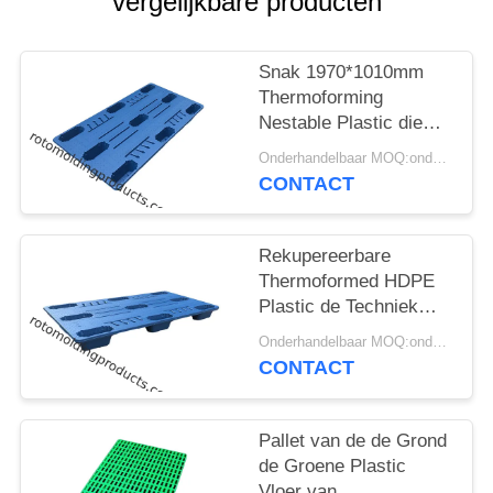
vergelijkbare producten
Snak 1970*1010mm
Thermoforming
Nestable Plastic die
Pallets door Gevormd
Onderhandelbaar MOQ:onderhandelingen
Vacuüm worden
CONTACT
gemaakt naar Opslag
Rekupereerbare
Thermoformed HDPE
Plastic de Techniek
Blauwe Kleur van de
Onderhandelbaar MOQ:onderhandelingen
Pallets Vacuümvorm
CONTACT
Pallet van de de Grond
de Groene Plastic
Vloer van