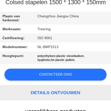
KWALITEITSCONTROLE
Colsed stapelen 1500 * 1300 * 150mm
CONTACTEER
Plaats van
Changzhou Jiangsu China
herkomst:
ONS
Merknaam:
Treering
Certificering:
ISO 9001
VERZOEK
OM EEN
Modelnummer:
NL-BMP1513
CITAAT
Hoogtepunt:
,
polyethyleen plastic steunbalken
hygiënische plastic pallets
SITEMAP
CONTACTEER ONS!
PRIVACY
DETAILS ONTVOUWEN
POLICY