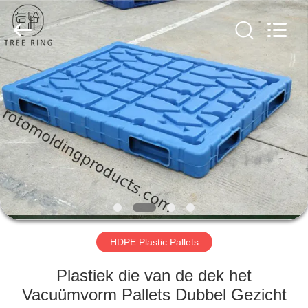
Treering
Plastics
CO.,
ltd.
All
Rights
Reserved.
HUIS
PRODUCTEN
VIDEOS
ONGEVEER
ONS
HDPE Plastic Pallets
FABRIEKSREIS
Plastiek die van de dek het
Vacuümvorm Pallets Dubbel Gezicht