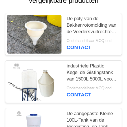
vergelijkbare producten
De poly van de
Bakkenrotomolding van
de Voedersvultrechter
van de de Producten
Onderhandelbaar MOQ:onderhandelingen
Kleine Grootte Trechter
CONTACT
D300*H360 Mm
industriële Plastic
Kegel de Gistingstank
van 1500L 5000L voor
Wijn in Wit
Onderhandelbaar MOQ:onderhandelingen
CONTACT
De aangepaste Kleine
100L-Tank van de
Biergisting, de Tank