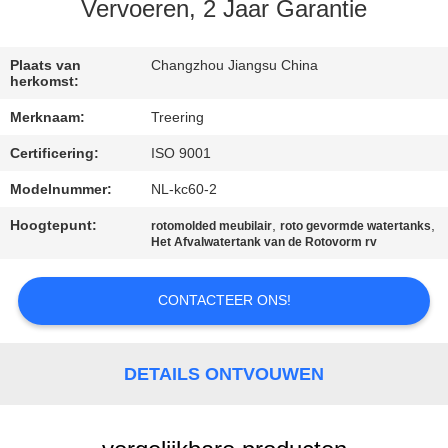
KWALITEITSCONTROLE
Vervoeren, 2 Jaar Garantie
CONTACTEER
Plaats van
Changzhou Jiangsu China
herkomst:
ONS
Merknaam:
Treering
Certificering:
ISO 9001
VERZOEK
OM EEN
Modelnummer:
NL-kc60-2
CITAAT
Hoogtepunt:
,
,
rotomolded meubilair
roto gevormde watertanks
Het Afvalwatertank van de Rotovorm rv
SITEMAP
CONTACTEER ONS!
PRIVACY
DETAILS ONTVOUWEN
POLICY