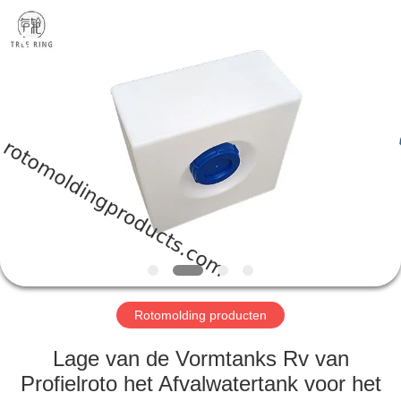
Treering
Plastics
CO.,
ltd.
All
Rights
Reserved.
HUIS
PRODUCTEN
VIDEOS
ONGEVEER
ONS
Rotomolding producten
FABRIEKSREIS
Lage van de Vormtanks Rv van
Profielroto het Afvalwatertank voor het