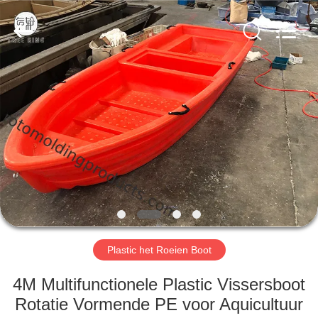
Treering
Plastics
CO.,
ltd.
All
Rights
Reserved.
HUIS
PRODUCTEN
VIDEOS
ONGEVEER
ONS
Plastic het Roeien Boot
FABRIEKSREIS
4M Multifunctionele Plastic Vissersboot
Rotatie Vormende PE voor Aquicultuur