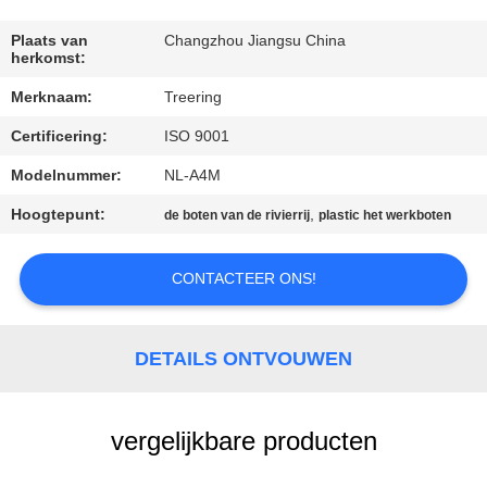
KWALITEITSCONTROLE
Plaats van
Changzhou Jiangsu China
herkomst:
CONTACTEER
Merknaam:
Treering
ONS
Certificering:
ISO 9001
VERZOEK
Modelnummer:
NL-A4M
OM EEN
Hoogtepunt:
,
de boten van de rivierrij
plastic het werkboten
CITAAT
CONTACTEER ONS!
SITEMAP
DETAILS ONTVOUWEN
PRIVACY
POLICY
vergelijkbare producten