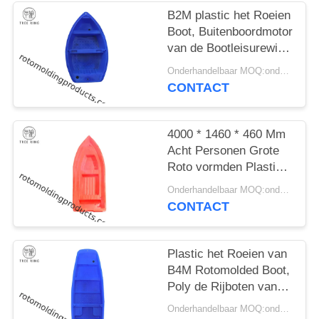
B2M plastic het Roeien
Boot, Buitenboordmotor
van de Bootleisurewith
van LLDPE de Kleine
Onderhandelbaar MOQ:onderhandelingen
Plastic
CONTACT
4000 * 1460 * 460 Mm
Acht Personen Grote
Roto vormden Plastic
Boten1250kg Lading
Onderhandelbaar MOQ:onderhandelingen
CONTACT
Plastic het Roeien van
B4M Rotomolded Boot,
Poly de Rijboten van
de Vissenrivier met
Onderhandelbaar MOQ:onderhandelingen