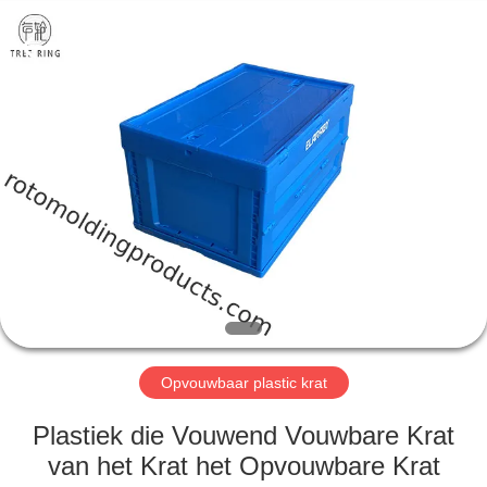
Treering
Plastics
CO.,
ltd.
All
Rights
Reserved.
HUIS
PRODUCTEN
VIDEOS
ONGEVEER
ONS
Opvouwbaar plastic krat
FABRIEKSREIS
Plastiek die Vouwend Vouwbare Krat
van het Krat het Opvouwbare Krat