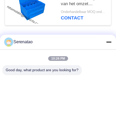
van het omzet
Opvouwbaar Plastic
Onderhandelbaar MOQ:onderhandelingen
Krat met Deksel
CONTACT
populaire categorieën
Alle
Serenatao
rotomolding
10:26 PM
Polydoosvrachtwagen
producten
Good day, what product are you looking for?
Chemische het
Euro die Containers
Doseren Tank
stapelt
Op maat gemaakte
Cilindrische tank met
Roto-schimmeltanks
open bovenkant