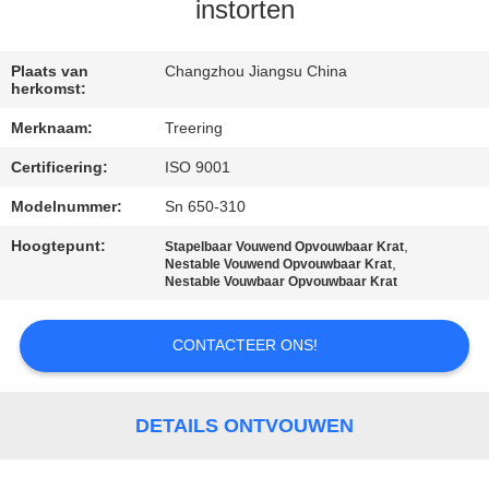
KWALITEITSCONTROLE
instorten
CONTACTEER
Plaats van
Changzhou Jiangsu China
herkomst:
ONS
Merknaam:
Treering
Certificering:
ISO 9001
VERZOEK
OM EEN
Modelnummer:
Sn 650-310
CITAAT
Hoogtepunt:
,
Stapelbaar Vouwend Opvouwbaar Krat
,
Nestable Vouwend Opvouwbaar Krat
Nestable Vouwbaar Opvouwbaar Krat
SITEMAP
CONTACTEER ONS!
PRIVACY
POLICY
DETAILS ONTVOUWEN