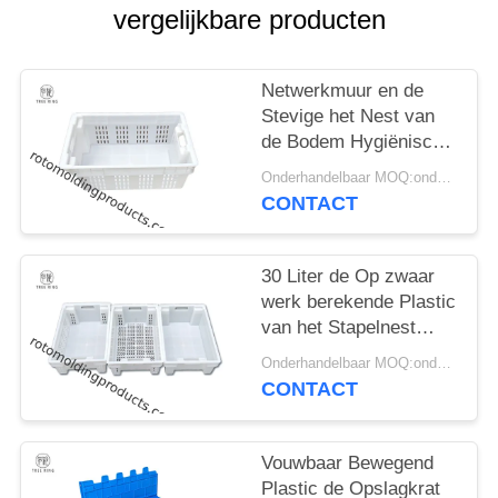
vergelijkbare producten
Netwerkmuur en de
Stevige het Nest van
de Bodem Hygiënische
180 Stapel Totalisators
Onderhandelbaar MOQ:onderhandelingen
van het Visserijkrat
CONTACT
voor Landbouwfruit
30 Liter de Op zwaar
werk berekende Plastic
van het Stapelnest
Containers voor
Onderhandelbaar MOQ:onderhandelingen
Algemene Voedsel
CONTACT
Visserijverwerking
Vouwbaar Bewegend
Plastic de Opslagkrat