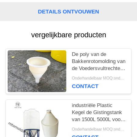
PRIVACY
DETAILS ONTVOUWEN
POLICY
vergelijkbare producten
De poly van de
Bakkenrotomolding van
de Voedersvultrechter
van de de Producten
Onderhandelbaar MOQ:onderhandelingen
Kleine Grootte Trechter
CONTACT
D300*H360 Mm
industriële Plastic
Kegel de Gistingstank
van 1500L 5000L voor
Wijn in Wit
Onderhandelbaar MOQ:onderhandelingen