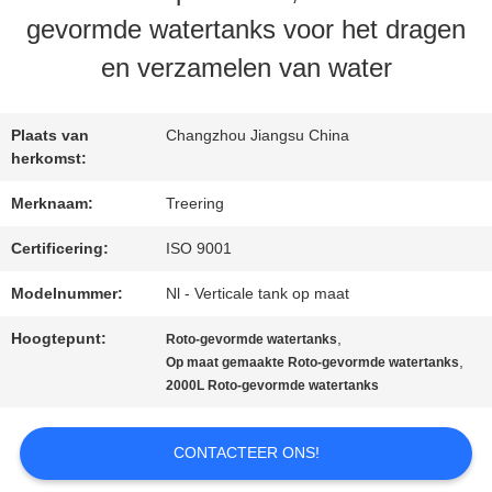
gevormde watertanks voor het dragen
en verzamelen van water
KWALITEITSCONTROLE
Plaats van
Changzhou Jiangsu China
CONTACTEER
herkomst:
ONS
Merknaam:
Treering
Certificering:
ISO 9001
VERZOEK
Modelnummer:
Nl - Verticale tank op maat
OM EEN
Hoogtepunt:
,
Roto-gevormde watertanks
,
Op maat gemaakte Roto-gevormde watertanks
CITAAT
2000L Roto-gevormde watertanks
SITEMAP
CONTACTEER ONS!