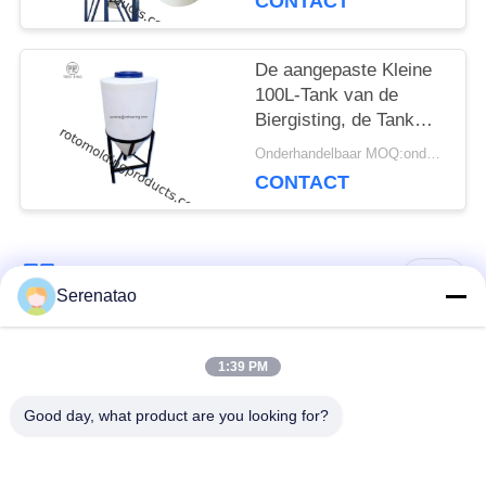
CONTACT
De aangepaste Kleine
100L-Tank van de
Biergisting, de Tank
van de Wijngisting
Onderhandelbaar MOQ:onderhandelingen
CONTACT
populaire categorieën
Alle
Serenatao
rotomolding
1:39 PM
Polydoosvrachtwagen
producten
Good day, what product are you looking for?
Chemische het
Euro die Containers
Doseren Tank
stapelt